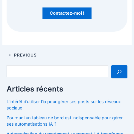
Contactez-moi !
Post
PREVIOUS
navigation
S
e
a
r
Articles récents
c
h
L’intérêt d’utiliser l’ia pour gérer ses posts sur les réseaux
sociaux
Pourquoi un tableau de bord est indispensable pour gérer
ses automatisations IA ?
Automatisation du recrutement : comment l’IA transforme